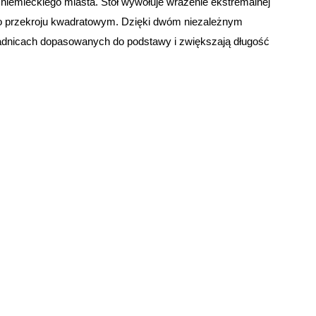
 niemieckiego miasta. Stół wywołuje wrażenie ekstremalnej
ry o przekroju kwadratowym. Dzięki dwóm niezależnym
owadnicach dopasowanych do podstawy i zwiększają długość