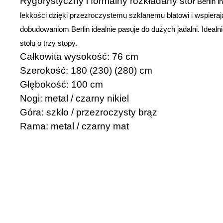
Rygorystyczny i formalny rozkładany stół
Berlin
in
lekkości dzięki przezroczystemu szklanemu blatowi i wspiera
dobudowaniom
Berlin
idealnie pasuje do dużych jadalni. Ide
stołu o trzy stopy.
Całkowita wysokość: 76 cm
Szerokość: 180 (230) (280) cm
Głębokość: 100 cm
Nogi: metal / czarny nikiel
Góra: szkło / przezroczysty brąz
Rama: metal / czarny mat