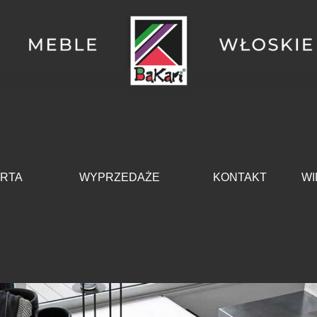
Pomiń menu
RTA
WYPRZEDAŻE
KONTAKT
WI
▼
▼