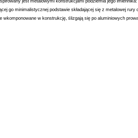
spirowany jest metalowymi konstrukcjami podziemia jego imiennika:
jącej go minimalistycznej podstawie składającej się z metalowej ru
alnie wkomponowane w konstrukcję, ślizgają się po aluminiowych pr