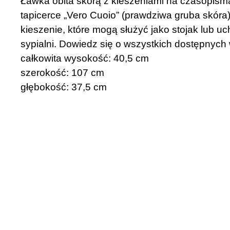
Ławka obita skórą z kieszeniami na czasopism
tapicerce „Vero Cuoio” (prawdziwa gruba skór
kieszenie, które mogą służyć jako stojak lub u
sypialni. Dowiedz się o wszystkich dostępnyc
całkowita wysokość: 40,5 cm
szerokość: 107 cm
głębokość: 37,5 cm