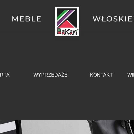
Pomiń menu
RTA
WYPRZEDAŻE
KONTAKT
WI
▼
▼