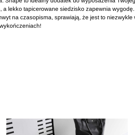
a. Shape to idealny dodatek do wyposażenia Twojego
a), a lekko tapicerowane siedzisko zapewnia wygod
chwyt na czasopisma, sprawiają, że jest to niezwykle
h wykończeniach!